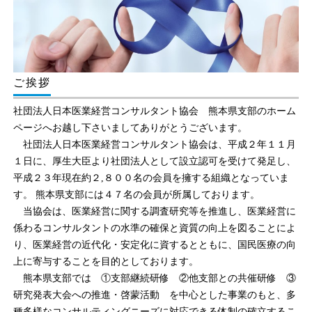
ご挨拶
社団法人日本医業経営コンサルタント協会 熊本県支部のホーム
ページへお越し下さいましてありがとうございます。
社団法人日本医業経営コンサルタント協会は、平成２年１１月
１日に、厚生大臣より社団法人として設立認可を受けて発足し、
平成２３年現在約２,８００名の会員を擁する組織となっていま
す。 熊本県支部には４７名の会員が所属しております。
当協会は、医業経営に関する調査研究等を推進し、医業経営に
係わるコンサルタントの水準の確保と資質の向上を図ることによ
り、医業経営の近代化・安定化に資するとともに、国民医療の向
上に寄与することを目的としております。
熊本県支部では ①支部継続研修 ②他支部との共催研修 ③
研究発表大会への推進・啓蒙活動 を中心とした事業のもと、多
種多様なコンサルティングニーズに対応できる体制の確立するこ